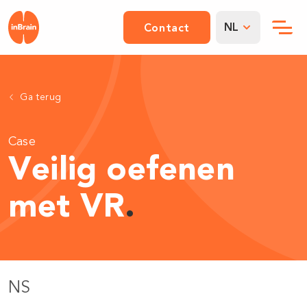
NL
Contact
Ga terug
Case
Veilig oefenen
met VR
.
NS