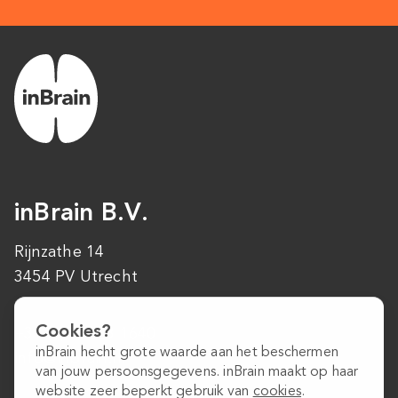
inBrain B.V.
Rijnzathe 14
3454 PV Utrecht
Cookies?
+31 (0)30 223 1640
inBrain hecht grote waarde aan het beschermen
info@inbrain.nl
van jouw persoonsgegevens. inBrain maakt op haar
website zeer beperkt gebruik van
cookies
.