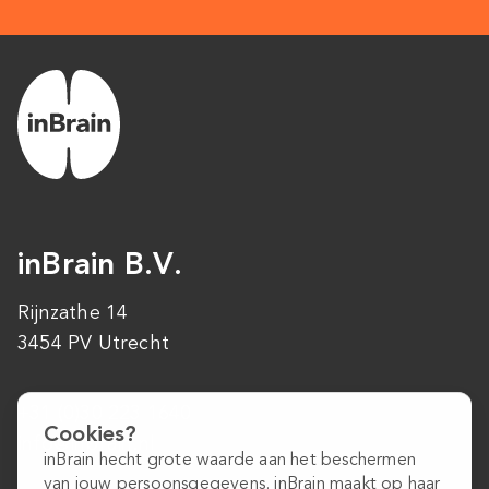
inBrain B.V.
Rijnzathe 14
3454 PV Utrecht
+31 (0)30 223 1640
Cookies?
info@inbrain.nl
inBrain hecht grote waarde aan het beschermen
van jouw persoonsgegevens. inBrain maakt op haar