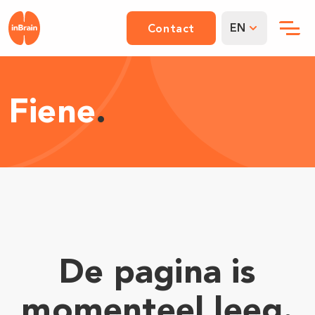
EN
Contact
Fiene
.
De pagina is
momenteel leeg.