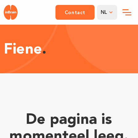
NL
Contact
Fiene
.
De pagina is
momenteel leeg.