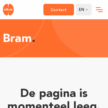
EN
Contact
Bram
.
De pagina is
momenteel leeg.