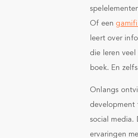
spelelementen
Of een
gamifi
leert over in
die leren veel
boek. En zelf
Onlangs ontvi
development t
social media.
ervaringen me