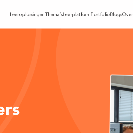
Leeroplossingen
Thema’s
Leerplatform
Portfolio
Blogs
Over
ers