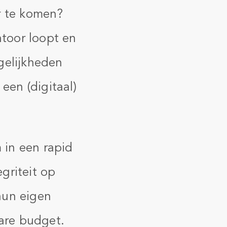
r te komen?
ntoor loopt en
gelijkheden
een (digitaal)
 in een rapid
griteit op
hun eigen
bare budget.