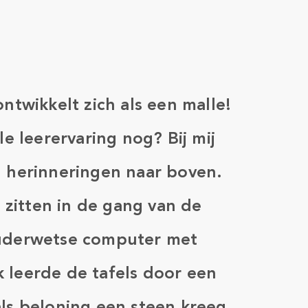
ontwikkelt zich als een malle!
le leerervaring nog? Bij mij
l herinneringen naar boven.
e zitten in de gang van de
ouderwetse computer met
 leerde de tafels door een
als beloning een steen kreeg