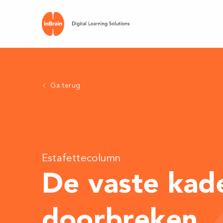
Ga terug
Estafettecolumn
De vaste kad
doorbreken
.