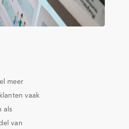
eel meer
 klanten vaak
 als
ddel van