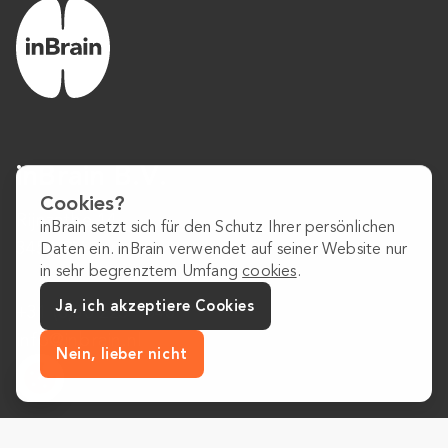
inBrain B.V.
Cookies?
Rijnzathe 14
inBrain setzt sich für den Schutz Ihrer persönlichen
3454 PV Utrecht
Daten ein. inBrain verwendet auf seiner Website nur
in sehr begrenztem Umfang
cookies
.
Ja, ich akzeptiere Cookies
+31 (0)30 223 1640
info@inbrain.nl
Nein, lieber nicht