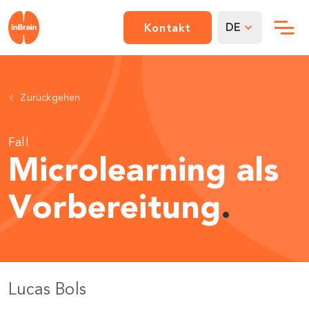
DE
Kontakt
Zurückgehen
Fall
Microlearning als
Vorbereitung
.
Lucas Bols