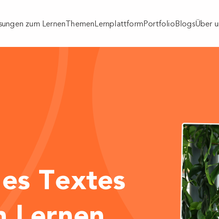
sungen zum Lernen
Themen
Lernplattform
Portfolio
Blogs
Über u
des Textes
n Lernen
.