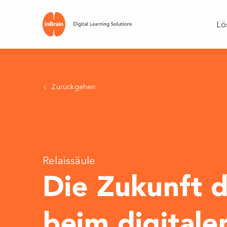
Lö
Zurückgehen
Relaissäule
Die Zukunft 
beim digitale