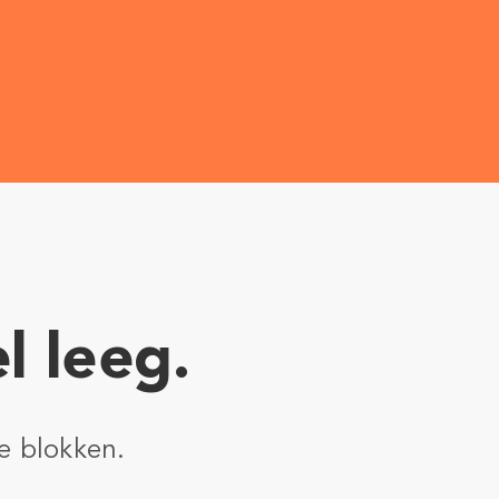
l leeg.
e blokken.