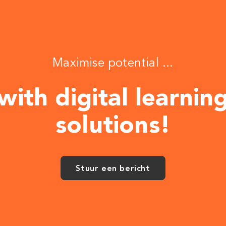
Maximise potential ...
with digital learnin
solutions!
Stuur een bericht