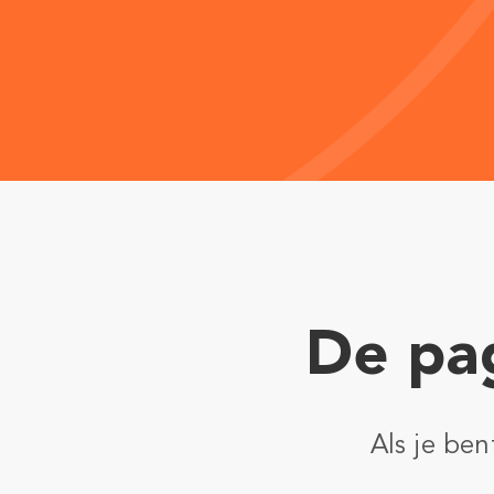
De pag
Als je be