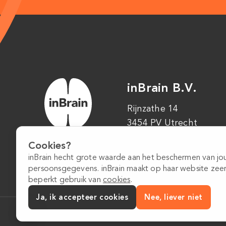
inBrain B.V.
Rijnzathe 14
3454 PV Utrecht
Cookies?
inBrain hecht grote waarde aan het beschermen van j
persoonsgegevens. inBrain maakt op haar website zee
beperkt gebruik van
cookies
.
Ja, ik accepteer cookies
Nee, liever niet
Algemene voorwaarden
Privacybeleid