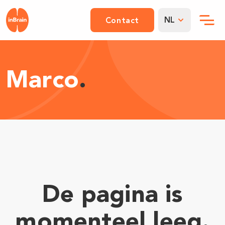
NL
Contact
Marco
.
De pagina is
momenteel leeg.