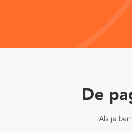
De pag
Als je be