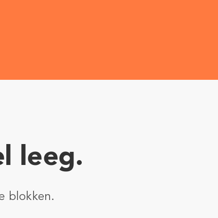
l leeg.
e blokken.