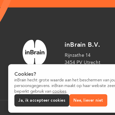
inBrain B.V.
Rijnzathe 14
3454 PV Utrecht
Cookies?
inBrain hecht grote waarde aan het beschermen van j
persoonsgegevens. inBrain maakt op haar website zee
beperkt gebruik van
cookies
.
Ja, ik accepteer cookies
Nee, liever niet
Algemene voorwaarden
Privacybeleid