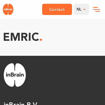
NL
Contact
EMRIC
.
inBrain B.V.