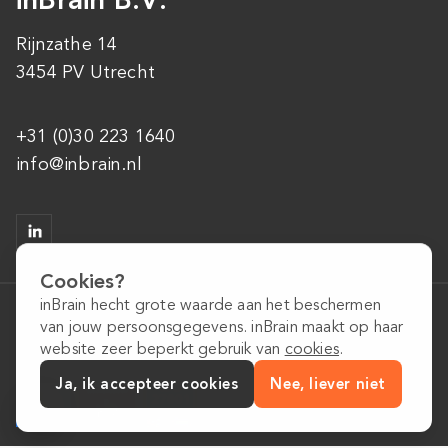
Rijnzathe 14
3454 PV Utrecht
+31 (0)30 223 1640
info@inbrain.nl
Cookies?
inBrain hecht grote waarde aan het beschermen
Algemene voorwaarden
van jouw persoonsgegevens. inBrain maakt op haar
Privacybeleid
website zeer beperkt gebruik van
cookies
.
Cookiebeleid
Ja, ik accepteer cookies
Nee, liever niet