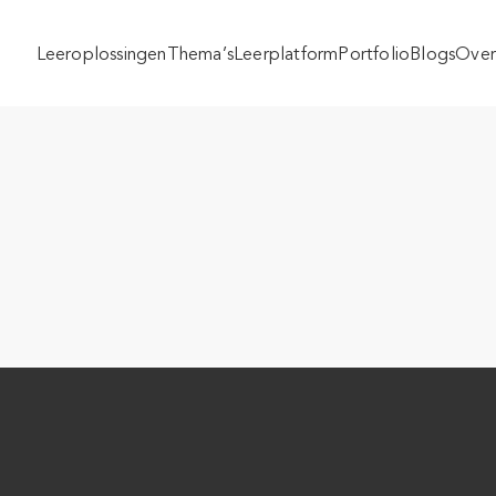
Leeroplossingen
Thema’s
Leerplatform
Portfolio
Blogs
Over