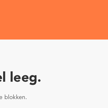
l leeg.
e blokken.