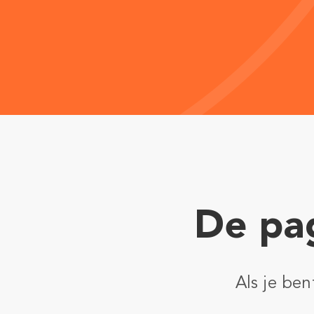
De pag
Als je be