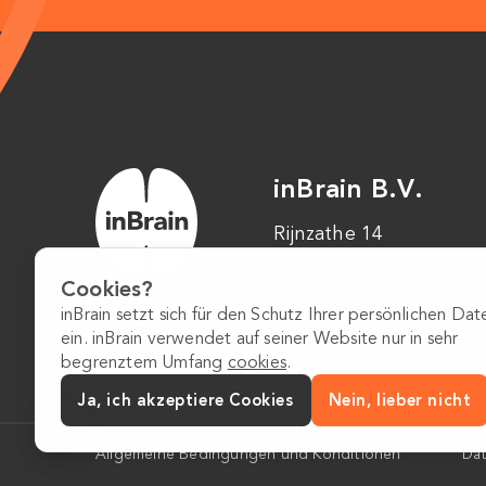
inBrain B.V.
Rijnzathe 14
3454 PV Utrecht
Cookies?
inBrain setzt sich für den Schutz Ihrer persönlichen Dat
ein. inBrain verwendet auf seiner Website nur in sehr
begrenztem Umfang
cookies
.
Ja, ich akzeptiere Cookies
Nein, lieber nicht
Allgemeine Bedingungen und Konditionen
Da