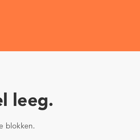
l leeg.
e blokken.