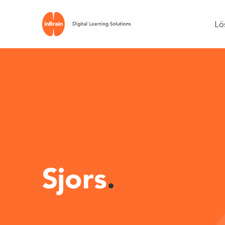
Lö
Sjors
.