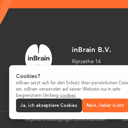
inBrain B.V.
Rijnzathe 14
3454 PV Utrecht
Cookies?
inBrain setzt sich für den Schutz Ihrer persönlichen Dat
ein. inBrain verwendet auf seiner Website nur in sehr
begrenztem Umfang
cookies
.
Ja, ich akzeptiere Cookies
Nein, lieber nicht
Allgemeine Bedingungen und Konditionen
Da