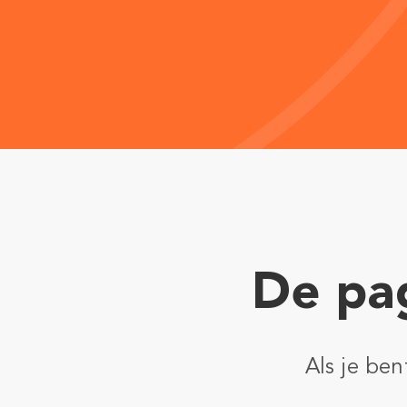
De pag
Als je be